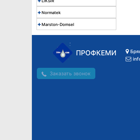
LIKSIR
Normatek
Marston-Domsel
Бря
ПРОФКЕМИ
in
Заказать звонок