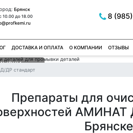
город:
Брянск
8 (985)
с 10.00 до 18.00
fo@profkemi.ru
ОГ
ДОСТАВКА И ОПЛАТА
О КОМПАНИИ
ОТЗЫВЫ
РОМЫВКИ
МЫВКИ
Д/ДР стандарт
ОВ
ER RED
е
е
Препараты для очис
оверхностей АМИНАТ Д
Брянск