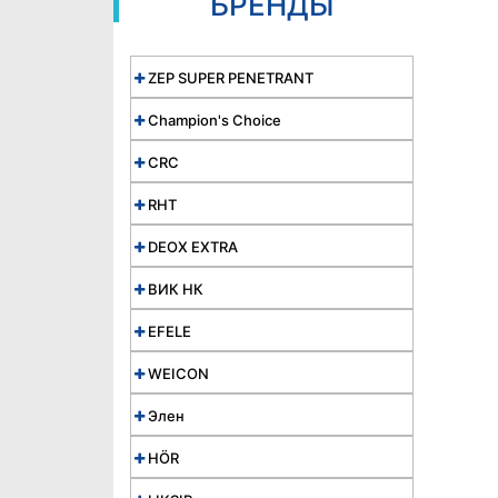
БРЕНДЫ
ZEP SUPER PENETRANT
Champion's Choice
CRC
RHT
DEOX EXTRA
ВИК НК
EFELE
WEICON
Элен
HÖR