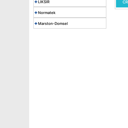
LIKSIR
CR
Normatek
Marston-Domsel