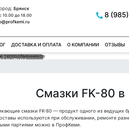
город:
Брянск
8 (985)
с 10.00 до 18.00
fo@profkemi.ru
ОГ
ДОСТАВКА И ОПЛАТА
О КОМПАНИИ
ОТЗЫВЫ
РОМЫВКИ
МЫВКИ
ОВ
ER RED
е
е
Смазки FK-80 в
кающие смазки FK-80 — продукт одного из ведущих б
оставы используются при обслуживании, ремонте разны
выми партиями можно в ПрофКеми.