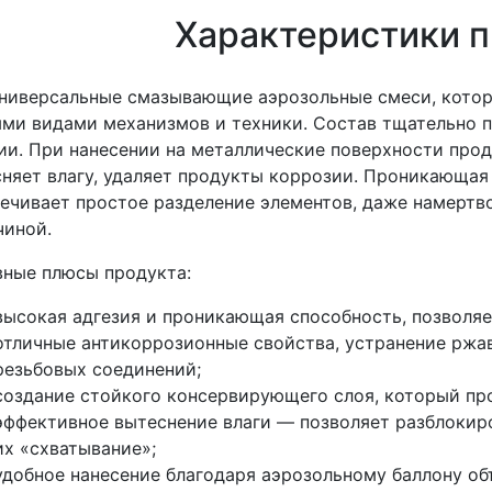
Характеристики п
ниверсальные смазывающие аэрозольные смеси, котор
ми видами механизмов и техники. Состав тщательно 
ии. При нанесении на металлические поверхности про
няет влагу, удаляет продукты коррозии. Проникающая
ечивает простое разделение элементов, даже намертв
чиной.
ные плюсы продукта:
высокая адгезия и проникающая способность, позволя
отличные антикоррозионные свойства, устранение ржав
резьбовых соединений;
создание стойкого консервирующего слоя, который пр
эффективное вытеснение влаги — позволяет разблокиро
их «схватывание»;
удобное нанесение благодаря аэрозольному баллону об