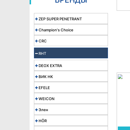
ZEP SUPER PENETRANT
Champion's Choice
CRC
RHT
DEOX EXTRA
ВИК НК
EFELE
WEICON
Элен
HÖR