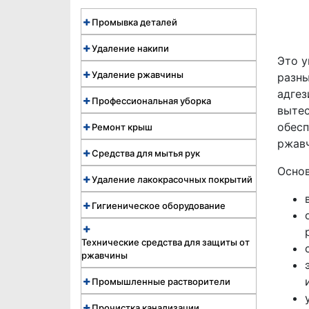
Промывка деталей
Удаление накипи
Это у
Удаление ржавчины
разны
адгез
Профессиональная уборка
вытес
обесп
Ремонт крыш
ржав
Средства для мытья рук
Основ
Удаление лакокрасочных покрытий
Гигиеническое оборудование
Технические средства для защиты от
ржавчины
Промышленные растворители
Прочистка канализации