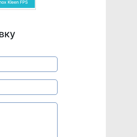
nox Kleen FPS
вку