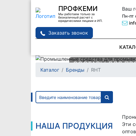
ПРОФКЕМИ
Ваш 
Мы работаем только за
Пн-пт 
безналичный расчет с
юридическими лицами и ИП.
in
Заказать звонок
КАТАЛ
СОСТАВЫ ДЛЯ П
СОСТАВ ДЛЯ ПРО
Каталог
Бренды
RHT
ТЕПЛООБМЕННИК
ДЕТАЛЕЙ MANPOW
Подробне
Подробне
Прони
НАША ПРОДУКЦИЯ
Эти с
опто